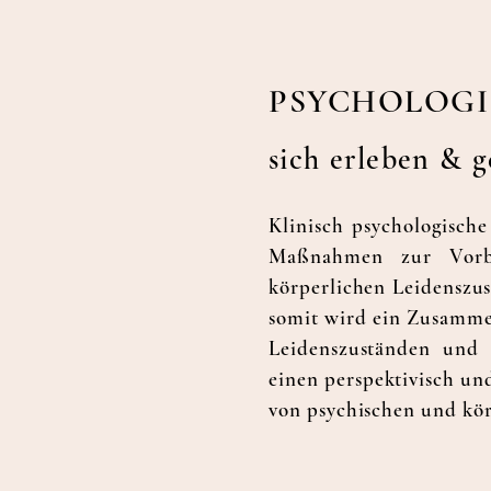
PSY
CHOLOGI
sich erleben & ge
Klini
sch psychologische
Maßn
ahmen zur Vorbe
körperlichen Leidenszus
somit wird ein Zusamme
Leidenszuständen und 
einen perspektivisch un
von psychischen und kör